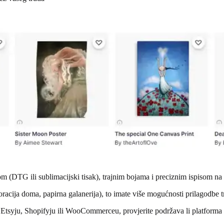
 (DTG ili sublimacijski tisak), trajnim bojama i preciznim ispisom na r
oracija doma, papirna galanerija), to imate više mogućnosti prilagodbe tr
 Etsyju, Shopifyju ili WooCommerceu, provjerite podržava li platforma d