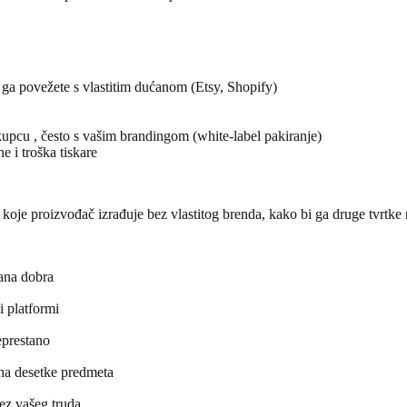
li ga povežete s vlastitim dućanom (Etsy, Shopify)
 kupcu , često s vašim brandingom (white-label pakiranje)
e i troška tiskare
ja koje proizvođač izrađuje bez vlastitog brenda, kako bi ga druge tvrtk
dana dobra
i platformi
eprestano
i na desetke predmeta
bez vašeg truda