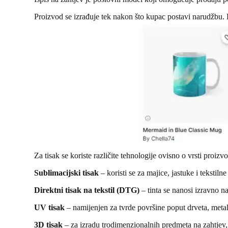
Proizvod se izrađuje tek nakon što kupac postavi narudžbu. Di
Za tisak se koriste različite tehnologije ovisno o vrsti proizv
Sublimacijski tisak
– koristi se za majice, jastuke i tekstiln
Direktni tisak na tekstil (DTG)
– tinta se nanosi izravno n
UV tisak
– namijenjen za tvrde površine poput drveta, metala 
3D tisak
– za izradu trodimenzionalnih predmeta na zahtjev