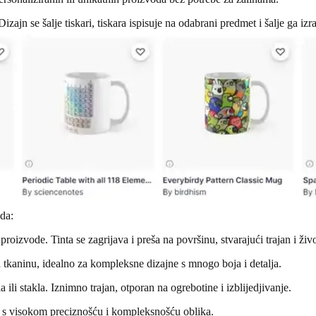
zajn se šalje tiskari, tiskara ispisuje na odabrani predmet i šalje ga iz
oda:
e proizvode. Tinta se zagrijava i preša na površinu, stvarajući trajan i živ
a tkaninu, idealno za kompleksne dizajne s mnogo boja i detalja.
ili stakla. Iznimno trajan, otporan na ogrebotine i izblijedjivanje.
, s visokom preciznošću i kompleksnošću oblika.