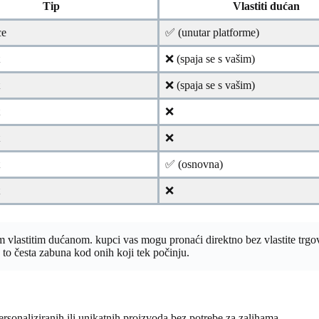
Tip
Vlastiti dućan
ce
✅ (unutar platforme)
t
❌ (spaja se s vašim)
t
❌ (spaja se s vašim)
t
❌
t
❌
t
✅ (osnovna)
t
❌
titim dućanom. kupci vas mogu pronaći direktno bez vlastite trgovine.
 je to česta zabuna kod onih koji tek počinju.
rsonaliziranih ili unikatnih proizvoda bez potrebe za zalihama.