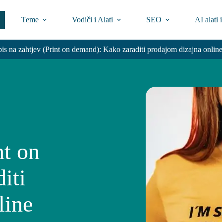
Teme
Vodiči i Alati
SEO
AI alati 
pis na zahtjev (Print on demand): Kako zaraditi prodajom dizajna onlin
a
a
nt on
iti
line