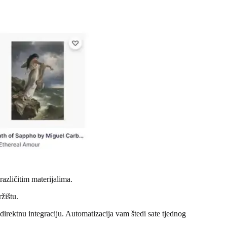
azličitim materijalima.
žištu.
irektnu integraciju. Automatizacija vam štedi sate tjednog