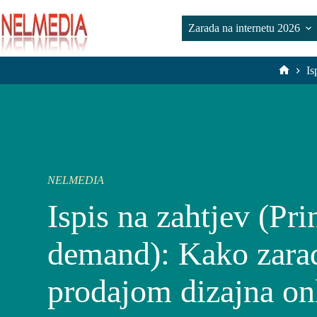
Preskoči
na
Zarada na internetu 2026
sadržaj
Is
Početn
stranic
NELMEDIA
Ispis na zahtjev (Pri
demand): Kako zarad
prodajom dizajna on