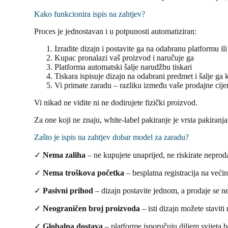
Kako funkcionira ispis na zahtjev?
Proces je jednostavan i u potpunosti automatiziran:
Izradite dizajn i postavite ga na odabranu platformu i
Kupac pronalazi vaš proizvod i naručuje ga
Platforma automatski šalje narudžbu tiskari
Tiskara ispisuje dizajn na odabrani predmet i šalje ga
Vi primate zaradu – razliku između vaše prodajne cijen
Vi nikad ne vidite ni ne dodirujete fizički proizvod.
Za one koji ne znaju, white-label pakiranje je vrsta pakiran
Zašto je ispis na zahtjev dobar model za zaradu?
✓
Nema zaliha
– ne kupujete unaprijed, ne riskirate nepro
✓
Nema troškova početka
– besplatna registracija na većin
✓
Pasivni prihod
– dizajn postavite jednom, a prodaje se n
✓
Neograničen broj proizvoda
– isti dizajn možete stavit
✓
Globalna dostava
– platforme isporučuju diljem svijeta 