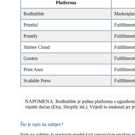
Platforma
Redbubble
Marketpla
Printful
Fulfillmen
Printify
Fulfillmen
Shirtee Cloud
Fulfillmen
Gooten
Fulfillmen
Print Aura
Fulfillmen
Scalable Press
Fulfillmen
NAPOMENA: Redbubble je jedina platforma s ugrađenim vlas
vlastiti dućan (Etsy, Shopify itd.). Vrijedi to istaknuti jer
Što je ispis na zahtjev?
Ispis na zahtjev je poslovni model koji omogućuje prodaju pe