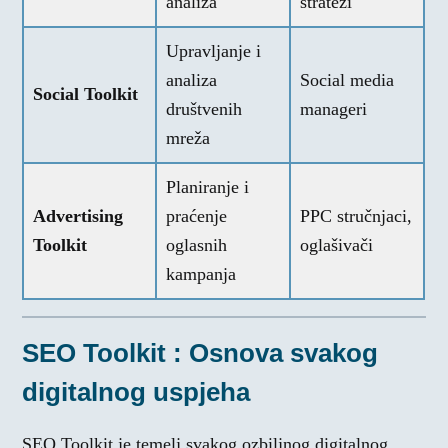
analiza
stratezi
Upravljanje i
analiza
Social media
Social Toolkit
društvenih
manageri
mreža
Planiranje i
Advertising
praćenje
PPC stručnjaci,
Toolkit
oglasnih
oglašivači
kampanja
SEO Toolkit : Osnova svakog
digitalnog uspjeha
SEO Toolkit je temelj svakog ozbiljnog digitalnog