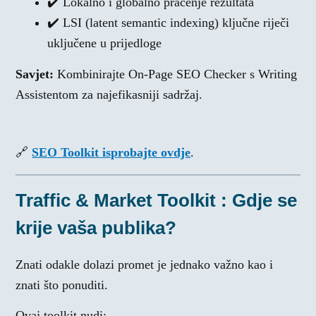
✔️ Lokalno i globalno praćenje rezultata
✔️ LSI (latent semantic indexing) ključne riječi
uključene u prijedloge
Savjet:
Kombinirajte On-Page SEO Checker s Writing
Assistentom za najefikasniji sadržaj.
🔗
SEO Toolkit isprobajte ovdje
.
Traffic & Market Toolkit : Gdje se
krije vaša publika?
Znati odakle dolazi promet je jednako važno kao i
znati što ponuditi.
Ovaj toolkit nudi: