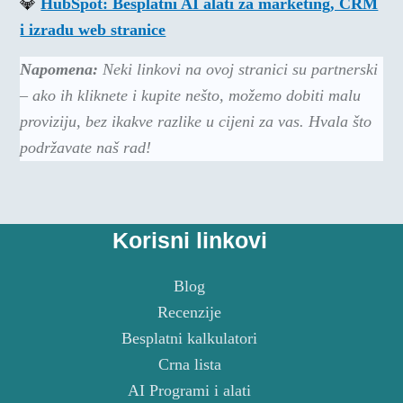
💎
HubSpot: Besplatni AI alati za marketing, CRM
i izradu web stranice
Napomena:
Neki linkovi na ovoj stranici su partnerski
– ako ih kliknete i kupite nešto, možemo dobiti malu
proviziju, bez ikakve razlike u cijeni za vas. Hvala što
podržavate naš rad!
Korisni linkovi
Blog
Recenzije
Besplatni kalkulatori
Crna lista
AI Programi i alati