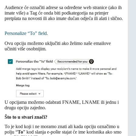
Audience će označiti adrese sa određene web stranice (ako ih
imate više) a Tag će onda biti podkategorija na primjer
pretplata na novosti ili ako imate dućan odjeća ili alati i slično.
Personalize “To” field.
Ovu opciju možemo uključiti ako želimo naše emailove
učiniti više osobnijim.
U opcijama možemo odabrati FNAME, LNAME ili jednu i
drugu opciju zajedno.
Što to u stvari znači?
To je kod koji i ne moramo znati ali kada opciju označimo u
polju “
To
” kod slanja e-pošte stajat će ime korisnika ako smo