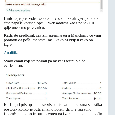
Link to
je predviđen za odabir vrste linka ali vjerujemo da
ćete najviše koristiti opciju Web address kao i polje (URL)
gdje unesemo poveznicu.
Kada ste predložak završili spremite ga a Mailchimp će vam
ponuditi da pošaljete testni mail kako bi vidjeli kako on
izgleda.
Analitika
Svaki email koji ste poslali pa makar i testni biti će
evidentiran.
Kada god pristupate na servis biti će vam prikazana statistika
postotak koliko je puta email otvoren, da li je ispravno
isporučen, koliko je puta otvoren pa i zaradu ako na taj način