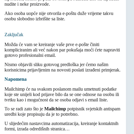
nudite i neke proizvode.
Ako osoba uopće nije otvorila e-poštu duže vrijeme takvu
osobu slobodno izbrišite sa liste.
Zaključak
Možda će vam se kreiranje vaše prve e-pošte činiti
kompliciranim ali već nakon par pokušaja moći ćete napraviti
gotovo profesionalni email.
Nismo objavili sliku gotovog predloška jer ćemo našim
korisnicima prijavljenim na novosti poslati izrađeni primjerak.
Napomena
Mailchimp će na svakom poslanom mailu umetnuti podatke
koje ste unijeli kod prijave bilo da se one odnose na osobu ili
tvrtku kao i mogućnost da se osoba odjavi s email liste.
To se radi zato što je
Mailchimp
potpisnik svjetskih antispam
uredbi koje propisuju da je to potrebno.
U slijedećim nastavcima automatizacija, kreiranje kontaktnih
formi, izrada odredišnih stranica…