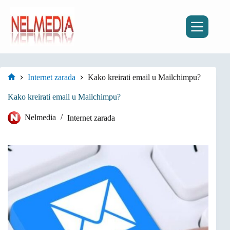
Preskoči
na
sadržaj
Internet zarada
Kako kreirati email u Mailchimpu?
Početna
stranica
Kako kreirati email u Mailchimpu?
Nelmedia
Internet zarada