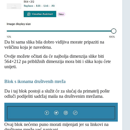
Da bi sama slika bila dobro vidljiva morate pripaziti na
veličinu koja je navedena.
Ovdje možete očitati da će najbolja dimenzija slike biti
564×212 pa približnih dimenzija mora biti i slika koju ćete
unijeti.
Blok s ikonama društvenih mreža
Da i taj blok postoji a služit će za slućaj da primatelj pošte
odluči podijeliti sadržaj maila na društvenim mrežama.
Ovaj blok nećemo puno morati mijenjati jer su linkovi na
društvene mreže već napisani.