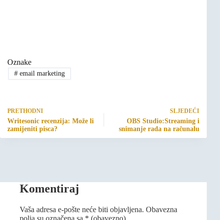
Oznake
#
email marketing
PRETHODNI
SLJEDEĆI
Writesonic recenzija: Može li
OBS Studio:Streaming i
zamijeniti pisca?
snimanje rada na računalu
Komentiraj
Vaša adresa e-pošte neće biti objavljena.
Obavezna
polja su označena sa
* (obavezno)