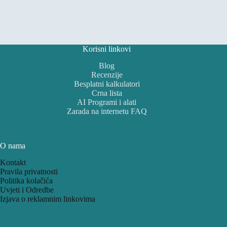
Korisni linkovi
Blog
Recenzije
Besplatni kalkulatori
Crna lista
AI Programi i alati
Zarada na internetu FAQ
O nama
Kontakt
Pravila privatnosti
Politika kolačića
Uvjeti i Odredbe
Izjava o reklamnim linkovima